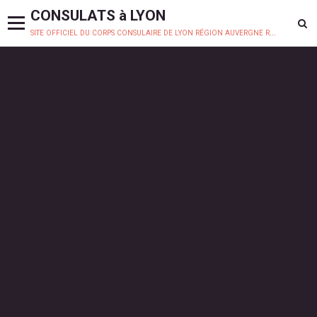
CONSULATS à LYON
site officiel du corps consulaire de lyon région auvergne rhône-alpes