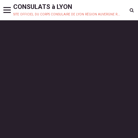
CONSULATS à LYON
site officiel du corps consulaire de lyon région auvergne rhône-alpes