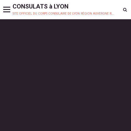
CONSULATS à LYON
site officiel du corps consulaire de lyon région auvergne rhône-alpes