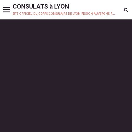
CONSULATS à LYON
site officiel du corps consulaire de lyon région auvergne rhône-alpes