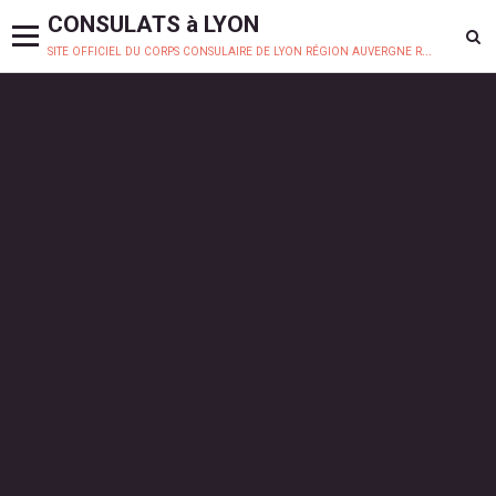
CONSULATS à LYON
site officiel du corps consulaire de lyon région auvergne rhône-alpes