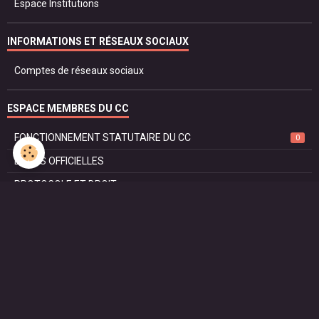
Espace Institutions
INFORMATIONS ET RÉSEAUX SOCIAUX
Comptes de réseaux sociaux
ESPACE MEMBRES DU CC
FONCTIONNEMENT STATUTAIRE DU CC
0
LISTES OFFICIELLES
PROTOCOLE ET DROIT
SÉCURITÉ ET JUSTICE
RÈGLEMENT DU CORPS CONSULAIRE
Liste des Consuls Emérites
SIRET DE SON CONSULAT
LES FÊTES NATIONALES DES PAYS