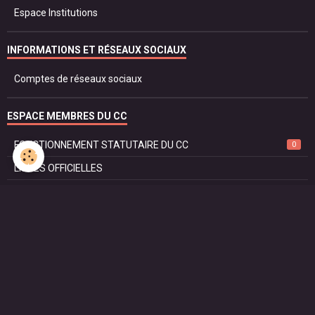
Espace Institutions
INFORMATIONS ET RÉSEAUX SOCIAUX
Comptes de réseaux sociaux
ESPACE MEMBRES DU CC
FONCTIONNEMENT STATUTAIRE DU CC
0
LISTES OFFICIELLES
PROTOCOLE ET DROIT
SÉCURITÉ ET JUSTICE
RÈGLEMENT DU CORPS CONSULAIRE
Liste des Consuls Emérites
SIRET DE SON CONSULAT
LES FÊTES NATIONALES DES PAYS