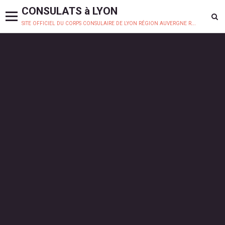
CONSULATS à LYON
site officiel du corps consulaire de lyon région auvergne rhône-alpes