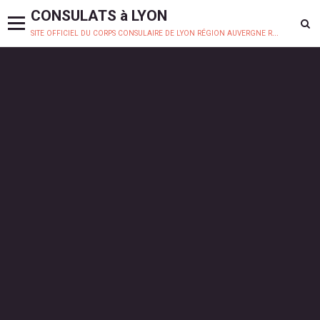
CONSULATS à LYON
site officiel du corps consulaire de lyon région auvergne rhône-alpes