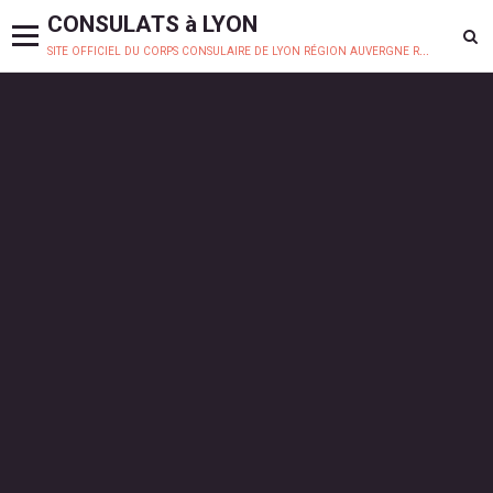
CONSULATS à LYON
site officiel du corps consulaire de lyon région auvergne rhône-alpes