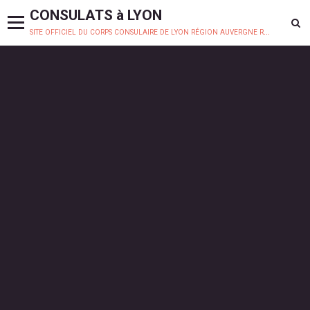
CONSULATS à LYON
site officiel du corps consulaire de lyon région auvergne rhône-alpes