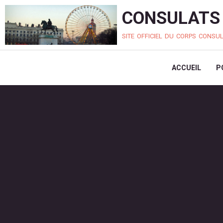
CONSULATS 
site officiel du corps consu
ACCUEIL
P