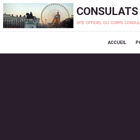
CONSULATS 
site officiel du corps consu
ACCUEIL
P