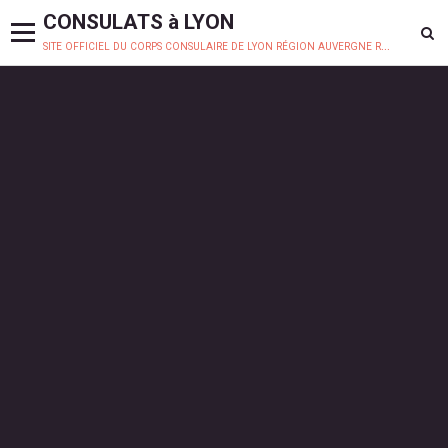
CONSULATS à LYON
site officiel du corps consulaire de lyon région auvergne rhône-alpes