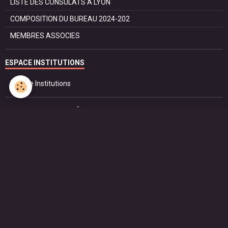
LISTE DES CONSULATS A LYON
COMPOSITION DU BUREAU 2024-202
MEMBRES ASSOCIES
ESPACE INSTITUTIONS
Espace Institutions
INFORMATIONS ET RÉSEAUX SOCIAUX
Comptes de réseaux sociaux
ESPACE MEMBRES DU CC
FONCTIONNEMENT STATUTAIRE DU CC
0
LISTES OFFICIELLES
PROTOCOLE ET DROIT